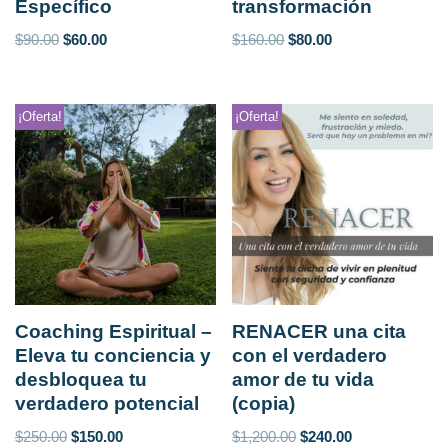
Específico
transformación
$
90.00
$
60.00
$
160.00
$
80.00
¡Oferta!
¡Oferta!
Coaching Espiritual –
RENACER una cita
Eleva tu conciencia y
con el verdadero
desbloquea tu
amor de tu vida
verdadero potencial
(copia)
$
250.00
$
150.00
$
1,200.00
$
240.00