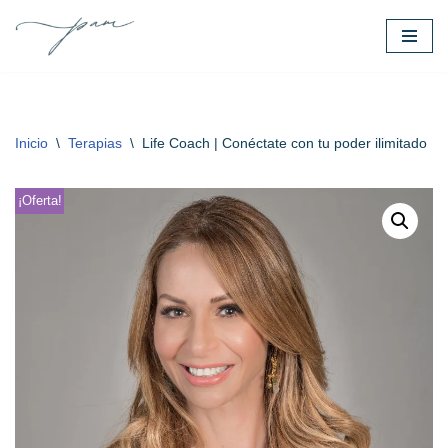
Saltar
al
contenido
Inicio
\
Terapias
\
Life Coach | Conéctate con tu poder ilimitado
¡Oferta!